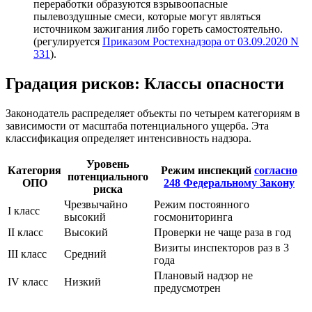
переработки образуются взрывоопасные
пылевоздушные смеси, которые могут являться
источником зажигания либо гореть самостоятельно.
(регулируется
Приказом Ростехнадзора от 03.09.2020 N
331
).
Градация рисков: Классы опасности
Законодатель распределяет объекты по четырем категориям в
зависимости от масштаба потенциального ущерба. Эта
классификация определяет интенсивность надзора.
Уровень
Категория
Режим инспекций
согласно
потенциального
ОПО
248 Федеральному Закону
риска
Чрезвычайно
Режим постоянного
I класс
высокий
госмониторинга
II класс
Высокий
Проверки не чаще раза в год
Визиты инспекторов раз в 3
III класс
Средний
года
Плановый надзор не
IV класс
Низкий
предусмотрен