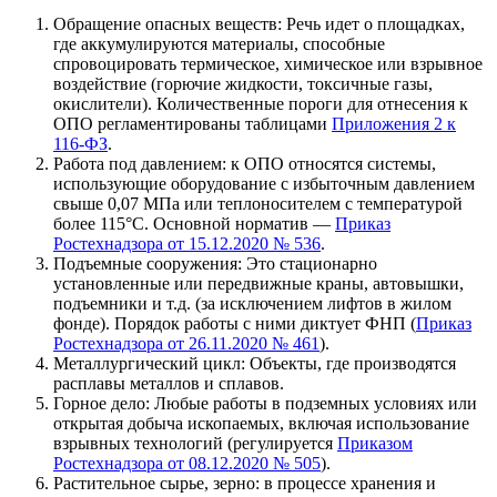
Обращение опасных веществ: Речь идет о площадках,
где аккумулируются материалы, способные
спровоцировать термическое, химическое или взрывное
воздействие (горючие жидкости, токсичные газы,
окислители). Количественные пороги для отнесения к
ОПО регламентированы таблицами
Приложения 2 к
116-ФЗ
.
Работа под давлением: к ОПО относятся системы,
использующие оборудование с избыточным давлением
свыше 0,07 МПа или теплоносителем с температурой
более 115°C. Основной норматив —
Приказ
Ростехнадзора от 15.12.2020 № 536
.
Подъемные сооружения: Это стационарно
установленные или передвижные краны, автовышки,
подъемники и т.д. (за исключением лифтов в жилом
фонде). Порядок работы с ними диктует ФНП (
Приказ
Ростехнадзора
от 2
6.11.2020 № 461
).
Металлургический цикл: Объекты, где производятся
расплавы металлов и сплавов.
Горное дело: Любые работы в подземных условиях или
открытая добыча ископаемых, включая использование
взрывных технологий (регулируется
Приказом
Ростехнадзора
от 08.12.2020 № 505
).
Растительное сырье, зерно: в процессе хранения и